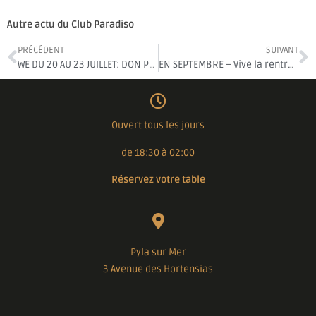
Autre actu du Club Paradiso
PRÉCÉDENT
SUIVANT
WE DU 20 AU 23 JUILLET: DON PAPA ET TROPICAL SUMMER!
EN SEPTEMBRE – Vive la rentrée
Ouvert tous les jours
de 18:30 à 02:00
Réservez votre table
Pyla sur Mer
3 Avenue des Hortensias