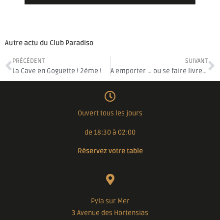
Autre actu du Club Paradiso
PRÉCÉDENT
SUIVANT
La Cave en Goguette ! 2ème !
A emporter … ou se faire livrer !
Ouvert tous les jours
de 18:30 à 02:00
Réservez votre table
Pyla sur Mer
3 Avenue des Hortensias