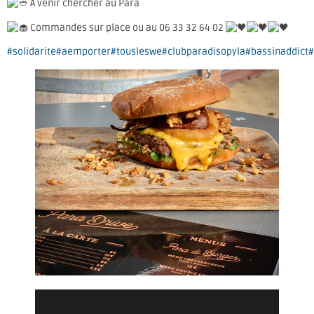
À venir chercher au Para
Commandes sur place ou au 06 33 32 64 02
#solidarite
#aemporter
#tousleswe
#clubparadisopyla
#bassinaddict
#