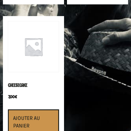
CHEESECAKE
7,00
€
AJOUTER AU
PANIER