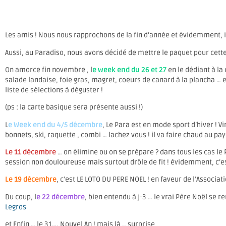
Les amis ! Nous nous rapprochons de la fin d’année et évidemment, i
Aussi, au Paradiso, nous avons décidé de mettre le paquet pour cette 
On amorce fin novembre , l
e week end du 26 et 27
en le dédiant à la
salade landaise, foie gras, magret, coeurs de canard à la plancha … 
liste de sélections à déguster !
(ps : la carte basique sera présente aussi !)
L
e Week end du 4/5 décembre
, Le Para est en mode sport d’hiver ! V
bonnets, ski, raquette , combi … lachez vous ! il va faire chaud au pays
Le 11 décembre
… on élimine ou on se prépare ? dans tous les cas le 
session non douloureuse mais surtout drôle de fit ! évidemment, c’est
Le 19 décembre
, c’est LE LOTO DU PERE NOEL ! en faveur de l’Associat
Du coup, l
e 22 décembre
, bien entendu à j-3 … le vrai Père Noël se
Legros
et Enfin … le 31…. Nouvel An ! mais là .. surprise